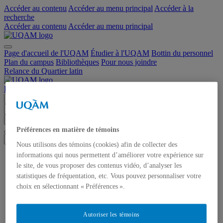
Accéder au contenu
Accéder au menu principal
Accéder à la
recherche
Accéder au contenu
Accéder au menu principal
Page d'accueil de l'UQAM
Étudier à l'UQAM
Bottin du personnel
Plan du campus
Bibliothèques
Pour nous joindre
Relance du Quartier latin
Relance du Quartier latin
Menu
Chercher dans ce site
Chercher sur uqam.ca
Chercher sur le web
Préférences en matière de témoins
Nous utilisons des témoins (cookies) afin de collecter des
informations qui nous permettent d’améliorer votre expérience sur
Accueil
Plan d’action de la relance du Quartier latin 2025-2029
le site, de vous proposer des contenus vidéo, d’analyser les
L’UQAM, au cœur de la relance du Quartier latin
statistiques de fréquentation, etc. Vous pouvez personnaliser votre
Le quartier apprenant
choix en sélectionnant « Préférences ».
Cartographie
Nouvelles et événements
Allocutions et diffusions
Autoriser les témoins
La vice-rectrice associée