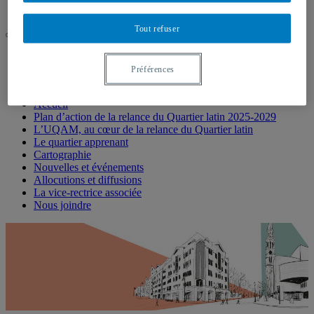
Nous joindre
Tout refuser
UQAM
Relance du Quartier latin
Préférences
Accueil
Accueil
Plan d’action de la relance du Quartier latin 2025-2029
L’UQAM, au cœur de la relance du Quartier latin
Le quartier apprenant
Cartographie
Nouvelles et événements
Allocutions et diffusions
La vice-rectrice associée
Nous joindre